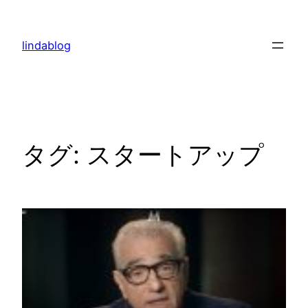
内
容
lindablog
を
ス
キ
ッ
プ
タグ:
スタートアップ