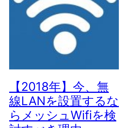
【2018年】今、無
線LANを設置するな
らメッシュWifiを検