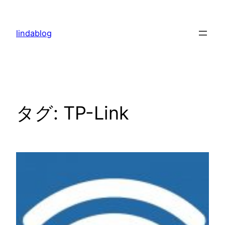
内
容
lindablog
を
ス
キ
ッ
プ
タグ:
TP-Link