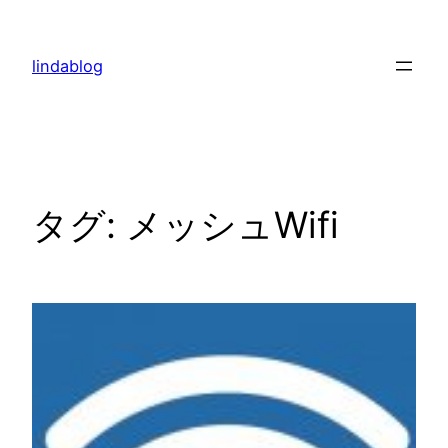
内
容
lindablog
を
ス
キ
ッ
プ
タグ:
メッシュWifi