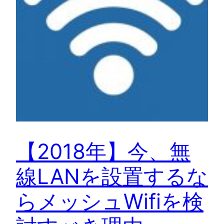
【2018年】今、無
線LANを設置するな
らメッシュWifiを検