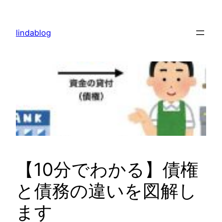
内
容
lindablog
を
ス
キ
ッ
プ
【10分でわかる】債権
と債務の違いを図解し
ます