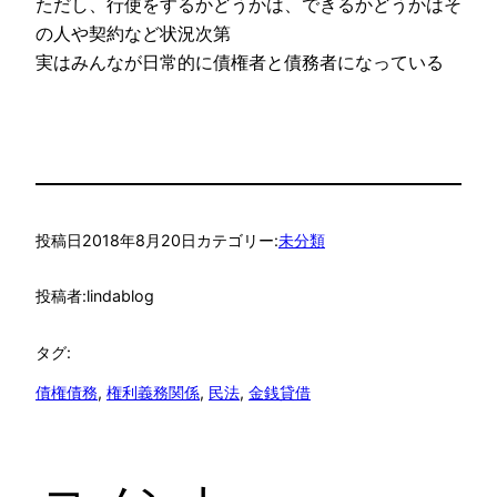
ただし、行使をするかどうかは、できるかどうかはそ
の人や契約など状況次第
実はみんなが日常的に債権者と債務者になっている
投稿日
2018年8月20日
カテゴリー:
未分類
投稿者:
lindablog
タグ:
債権債務
, 
権利義務関係
, 
民法
, 
金銭貸借