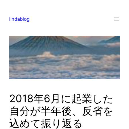
内
容
lindablog
を
ス
キ
ッ
プ
2018年6月に起業した
自分が半年後、反省を
込めて振り返る